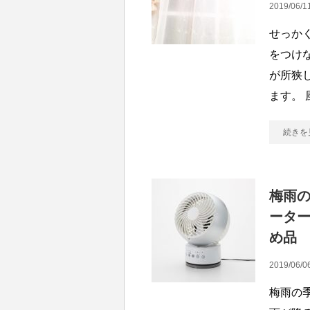
2019/06/1
せっか
をつけ
が所狭
ます。
続きを
梅雨
ータ
め品
2019/06/0
梅雨の