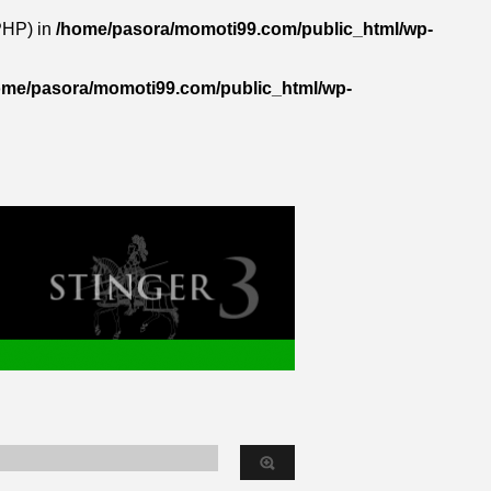
 PHP) in
/home/pasora/momoti99.com/public_html/wp-
ome/pasora/momoti99.com/public_html/wp-