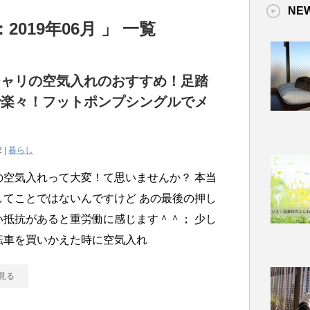
NE
019年06月 」 一覧
チャリの空気入れのおすすめ！足踏
で楽々！フットポンプシングルでメ
！
2 |
暮らし
の空気入れって大変！て思いませんか？ 本当
してことではないんですけど あの最後の押し
い抵抗があると重労働に感じます＾＾； 少し
転車を買いかえた時に空気入れ
見る