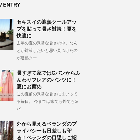
W ENTRY
セキスイの遮熱クールアッ
プを貼って暑さ対策！夏を
快適に
去年の夏の異常な暑さの中、なん
とか対策したいと思い見つけたの
が遮熱クー
暑すぎて家ではGパンからふ
んわりフレアのパンツに！
夏にお薦め
この夏前の異常な暑さにまいって
る毎日。 今までは家でも外でもG
パ
外から見えるベランダのプ
ライバシーも日差しも守
る！ベランダの目隠しご紹