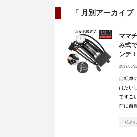
「 月別アーカイブ：2
ママ
み式
ンテ
2019/06/2
自転車
はたい
ですご
前に自
続きを