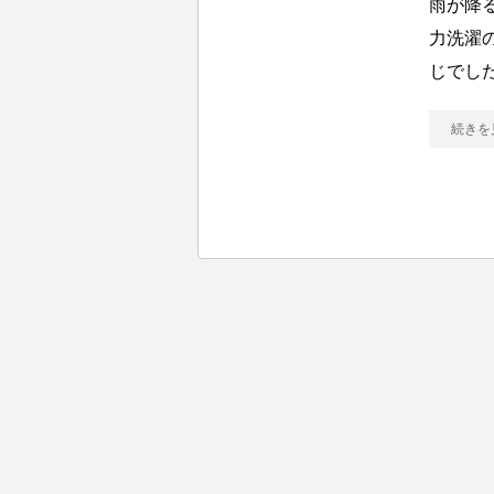
雨が降る
力洗濯
じでし
続きを