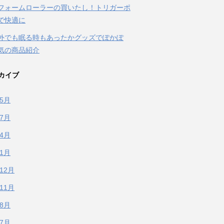
フォームローラーの買いたし！トリガーポ
で快適に
外でも眠る時もあったかグッズでぽかぽ
気の商品紹介
カイブ
年5月
年7月
年4月
年1月
年12月
年11月
年8月
年7月