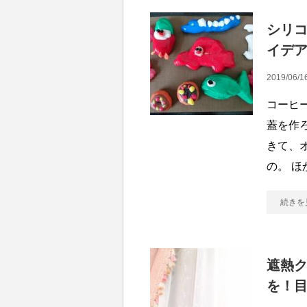
シリコ
イデ
2019/06/1
コーヒ
蓋を作
きて、
の。 
続きを
遮熱ク
を！