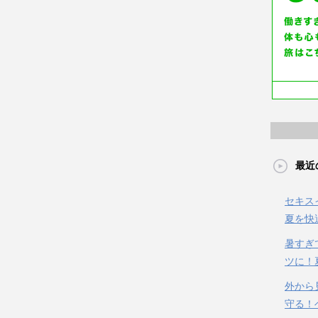
最近
セキス
夏を快
暑すぎ
ツに！
外から
守る！