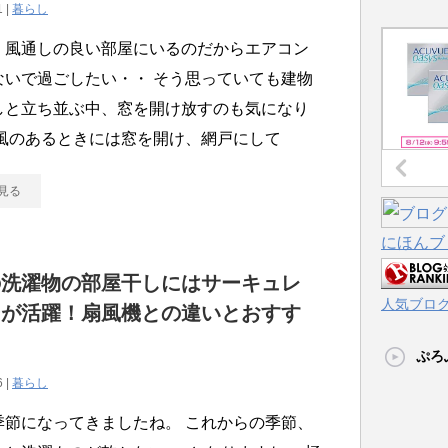
1 |
暮らし
く風通しの良い部屋にいるのだからエアコン
ないで過ごしたい・・ そう思っていても建物
しと立ち並ぶ中、窓を開け放すのも気になり
 風のあるときには窓を開け、網戸にして
見る
にほんブ
の洗濯物の部屋干しにはサーキュレ
人気ブロ
ーが活躍！扇風機との違いとおすす
ぷろ
6 |
暮らし
季節になってきましたね。 これからの季節、