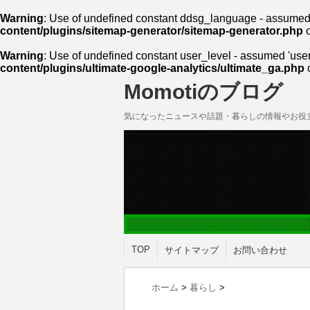
Warning
: Use of undefined constant ddsg_language - assumed 'd
content/plugins/sitemap-generator/sitemap-generator.php
o
Warning
: Use of undefined constant user_level - assumed 'user_l
content/plugins/ultimate-google-analytics/ultimate_ga.php
o
Momotiのブログ
気になったニュースや話題・暮らしの情報やお役
TOP
サイトマップ
お問い合わせ
ホーム
>
暮らし
>