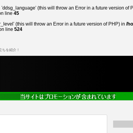
dsg_language' (this will throw an Error in a future version of
n line
45
evel' (this will throw an Error in a future version of PHP) in
/h
n line
524
立ちを紹介！